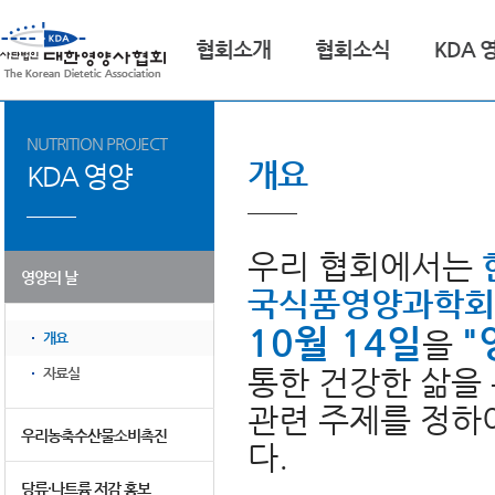
협회소개
협회소식
KDA 
NUTRITION PROJECT
개요
KDA 영양
우리 협회에서는
영양의 날
국식품영양과학회
10월 14일
"
을
개요
통한 건강한 삶을 
자료실
관련 주제를 정하
우리농축수산물소비촉진
다.
당류·나트륨 저감 홍보