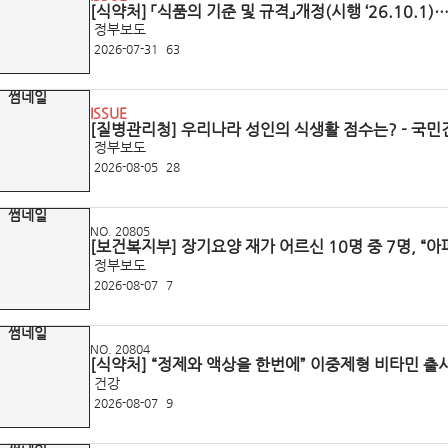
[식약처] 「식품의 기준 및 규격」개정(시행 ‘26.10.
리 기준 강화
정부보도
2026-07-31
63
ISSUE
[질병관리청] 우리나라 성인의 식생활 점수는? - 국민건
식생활평가지수 결과 공개 -
정부보도
2026-08-05
28
NO. 20805
[보건복지부] 장기요양 재가 어르신 10명 중 7명, “아
장기요양실태조사」 결과 발표
정부보도
2026-08-07
7
NO. 20804
[식약처] “정제와 액상을 한번에” 이중제형 비타민 출
준」 8월 6일 개정
건강
2026-08-07
9