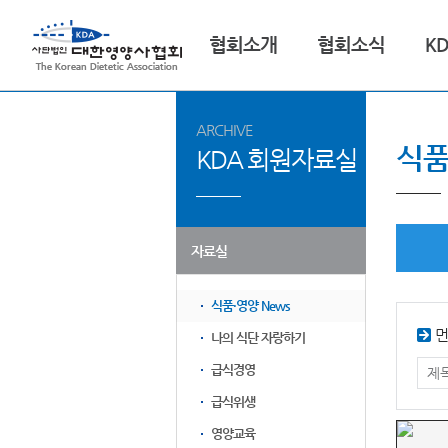
협회소개
협회소식
K
ARCHIVE
식품
KDA 회원자료실
자료실
식품·영양 News
먼
나의 식단 자랑하기
급식경영
급식위생
영양교육