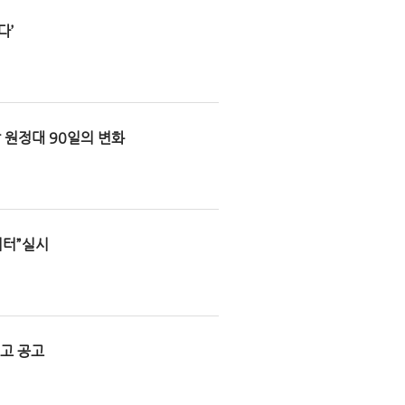
다’
 원정대 90일의 변화
이터”실시
예고 공고