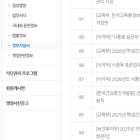
관리 지침
임상영양
[교육부, 한국교육환경보
업무서식
91
개정판
국내외 문헌정보
법률정보
90
[식약처] 「식품용 살균제
정부지침서
89
[교육부] 2026년 학
영양관련정보
88
[식약처] 식중독 표준업
식단관리 프로그램
87
[식약처] 2026년도 
회원게시판
[한국건강증진개발원] 건
86
원칙
영양사신문고
85
[교육부] 2025년 학
[보건복지부] 2025
84
방관리]