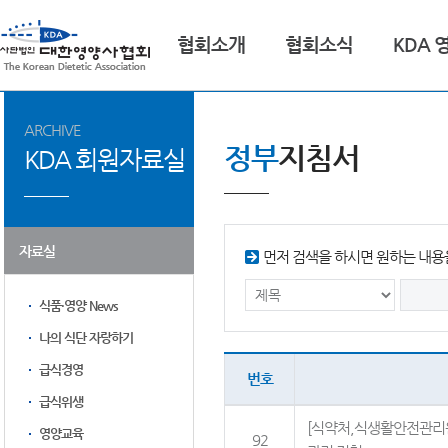
협회소개
협회소식
KDA 
ARCHIVE
정부
지침서
KDA 회원자료실
자료실
먼저 검색을 하시면 원하는 내용을
식품·영양 News
나의 식단 자랑하기
급식경영
번호
급식위생
[식약처,식생활안전관리원
영양교육
92