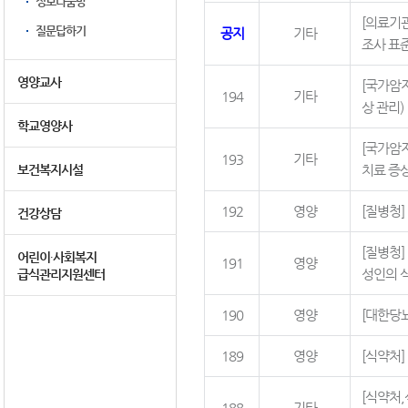
정보나눔방
[의료기관
질문답하기
공지
기타
조사 표
영양교사
[국가암
194
기타
상 관리)
학교영양사
[국가암
193
기타
보건복지시설
치료 증상
192
영양
[질병청
건강상담
[질병청
어린이∙사회복지
191
영양
성인의 
급식관리지원센터
190
영양
[대한당
189
영양
[식약처
[식약처
188
기타