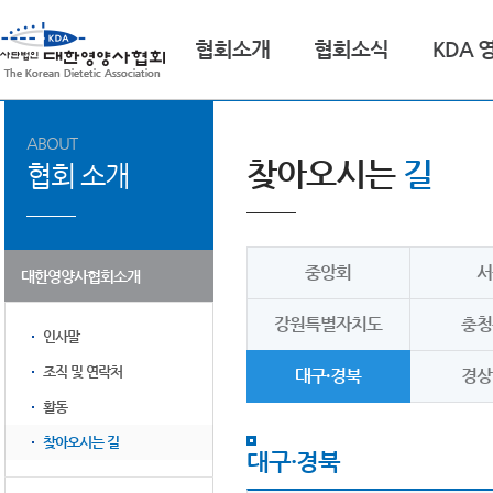
협회소개
협회소식
KDA 
ABOUT
찾아오시는
길
협회 소개
중앙회
서
대한영양사협회소개
강원특별자치도
충청
인사말
조직 및 연락처
대구·경북
경상
활동
찾아오시는 길
대구·경북