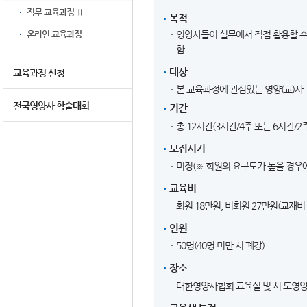
직무 교육과정 Ⅱ
목적
온라인 교육과정
영양사들이 실무에서 직접 활용할 
함.
대상
교육과정 신청
본 교육과정에 관심있는 영양(교)사
전국영양사 학술대회
기간
총 12시간(3시간/4주 또는 6시간/2
모집시기
미정(※ 회원의 요구도가 높을 경우
교육비
회원 18만원, 비회원 27만원(교재비
인원
50명(40명 미만 시 폐강)
장소
대한영양사협회 교육실 및 시·도영