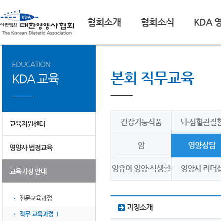
협회소개
협회소식
KDA 
EDUCATION
본회 직무교육
KDA 교육
건강기능식품
뇌·심혈관질
교육지원센터
암
영양상담
영양사 법정교육
영유아 영양·식생활
영양사 리더
교육과정 안내
전문교육과정
과정소개
직무 교육과정 Ⅰ