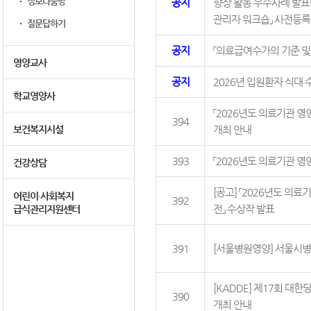
정보나눔방
공지
향상 활동 우수사례 발표대
관리자 워크숍」 사전등록
질문답하기
공지
「의료급여수가의 기준 및
영양교사
공지
2026년 입원환자 식대 
학교영양사
「2026년도 의료기관 영
394
보건복지시설
개최 안내
393
「2026년도 의료기관 영
건강상담
[공고] 「2026년도 의
어린이∙사회복지
392
전」 수상작 발표
급식관리지원센터
391
[서울병원영양] 서울시병
[KADDE] 제17회 
390
개최 안내