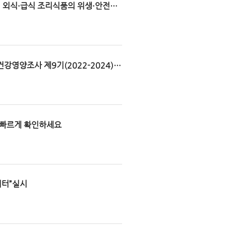
1)… 외식·급식 조리식품의 위생·안전관
강영양조사 제9기(2022-2024)
, 국민비서 ‘구삐’로 빠르게 확인하세요
이터”실시