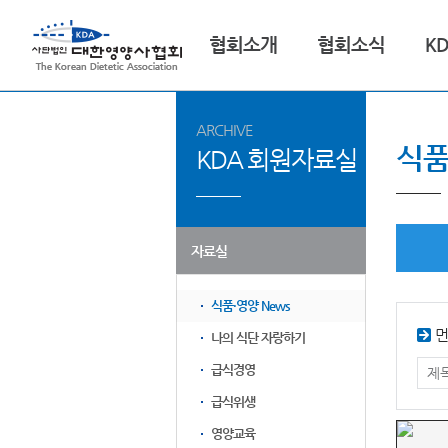
협회소개
협회소식
K
ARCHIVE
식품
KDA 회원자료실
자료실
식품·영양 News
먼
나의 식단 자랑하기
급식경영
급식위생
영양교육