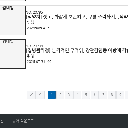
NO. 20795
[식약처] 씻고, 차갑게 보관하고, 구별 조리까지...식
위생
2026-08-04
5
NO. 20794
[질병관리청] 본격적인 무더위, 장관감염
위생
2026-07-31
60
1
2
3
4
5
6
7
8
9
는길
뷰어 다운로드